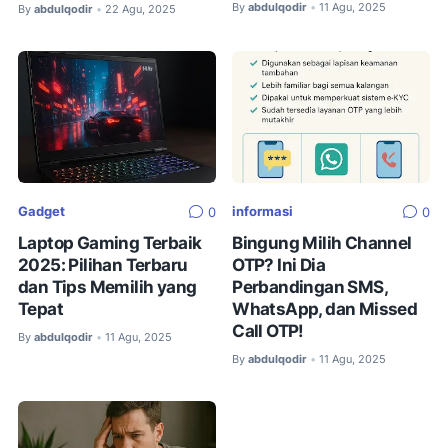
By
abdulqodir
11 Agu, 2025
•
By
abdulqodir
22 Agu, 2025
•
Gadget
informasi
0
0
Laptop Gaming Terbaik
Bingung Milih Channel
2025: Pilihan Terbaru
OTP? Ini Dia
dan Tips Memilih yang
Perbandingan SMS,
Tepat
WhatsApp, dan Missed
Call OTP!
By
abdulqodir
11 Agu, 2025
•
By
abdulqodir
11 Agu, 2025
•