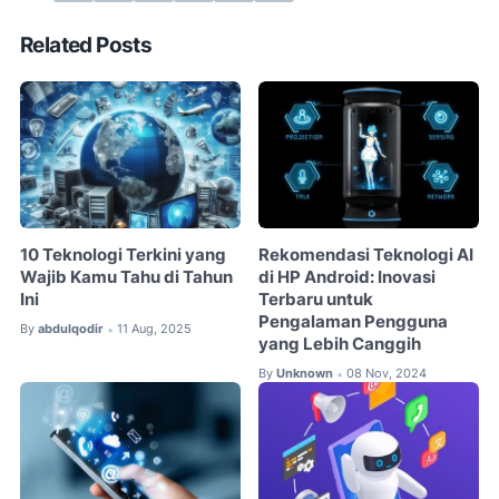
Related Posts
10 Teknologi Terkini yang
Rekomendasi Teknologi AI
Wajib Kamu Tahu di Tahun
di HP Android: Inovasi
Ini
Terbaru untuk
Pengalaman Pengguna
By
abdulqodir
11 Aug, 2025
•
yang Lebih Canggih
By
Unknown
08 Nov, 2024
•