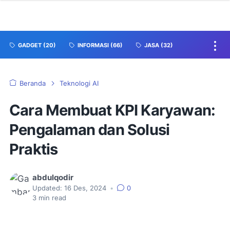
GADGET
(20)
INFORMASI
(66)
JASA
(32)
Beranda
Teknologi AI
Cara Membuat KPI Karyawan:
Pengalaman dan Solusi
Praktis
abdulqodir
Updated:
16 Des, 2024
•
0
3
min read