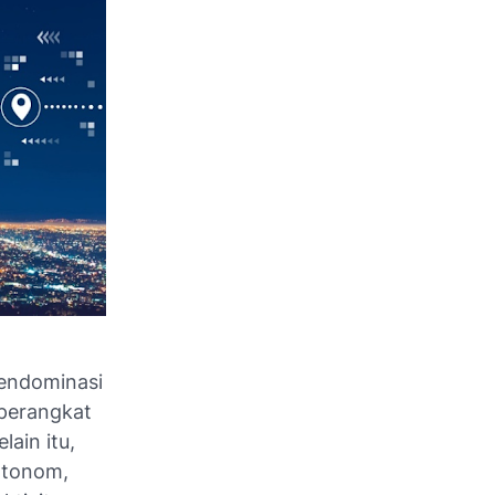
endominasi
perangkat
ain itu,
otonom,