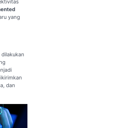
ktivitas
ented
aru yang
 dilakukan
ang
njadi
ikirimkan
a, dan