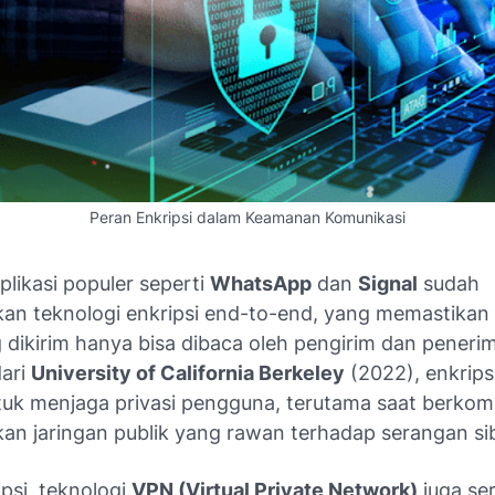
Peran Enkripsi dalam Keamanan Komunikasi
likasi populer seperti
WhatsApp
dan
Signal
sudah
n teknologi enkripsi end-to-end, yang memastika
 dikirim hanya bisa dibaca oleh pengirim dan peneri
dari
University of California Berkeley
(2022), enkripsi
tuk menjaga privasi pengguna, terutama saat berkom
n jaringan publik yang rawan terhadap serangan sib
ipsi, teknologi
VPN (Virtual Private Network)
juga se