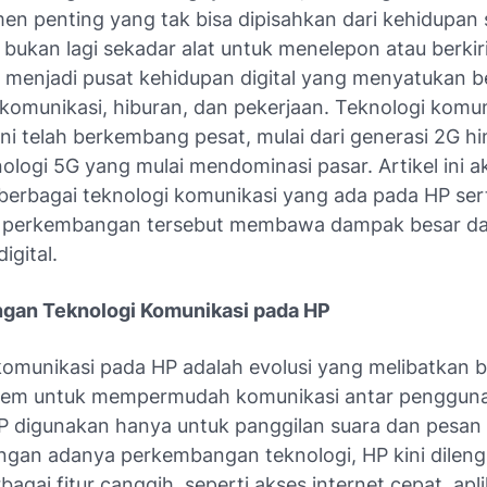
en penting yang tak bisa dipisahkan dari kehidupan s
bukan lagi sekadar alat untuk menelepon atau berkir
ah menjadi pusat kehidupan digital yang menyatukan b
komunikasi, hiburan, dan pekerjaan. Teknologi komu
ni telah berkembang pesat, mulai dari generasi 2G h
ologi 5G yang mulai mendominasi pasar. Artikel ini a
erbagai teknologi komunikasi yang ada pada HP ser
 perkembangan tersebut membawa dampak besar d
igital.
gan Teknologi Komunikasi pada HP
komunikasi pada HP adalah evolusi yang melibatkan 
tem untuk mempermudah komunikasi antar pengguna
P digunakan hanya untuk panggilan suara dan pesan 
gan adanya perkembangan teknologi, HP kini dileng
agai fitur canggih, seperti akses internet cepat, apli