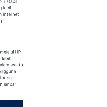
ih stabil
 lebih
 internet
ng
melalui HP.
 lebih
dalam waktu
pengguna
 tanpa
h lancar