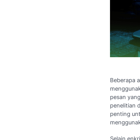
Beberapa ap
menggunaka
pesan yang
penelitian 
penting un
menggunaka
Selain enkr