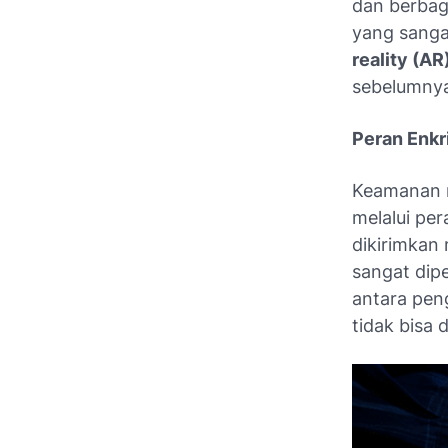
dan berbag
yang sanga
reality (AR
sebelumnya
Peran Enkr
Keamanan m
melalui pe
dikirimkan 
sangat dip
antara pen
tidak bisa 