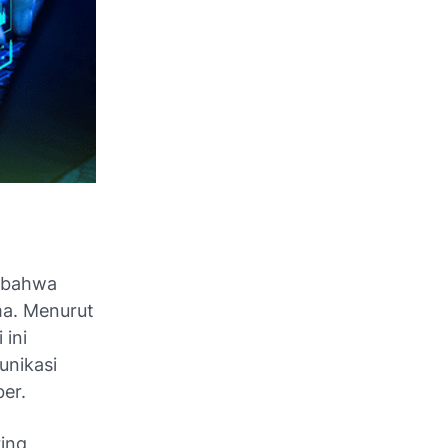
n bahwa
ma. Menurut
 ini
unikasi
er.
ring