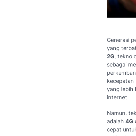
Generasi p
yang terba
2G
, teknol
sebagai me
perkembang
kecepatan 
yang lebih 
internet.
Namun, tek
adalah
4G
cepat untu