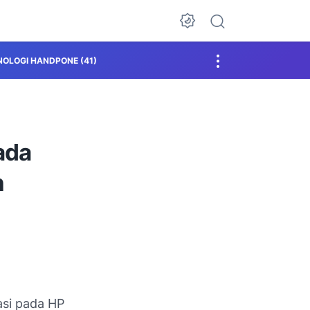
NOLOGI HANDPONE
(41)
ada
n
asi pada HP