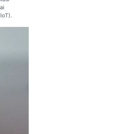
ai
IoT).