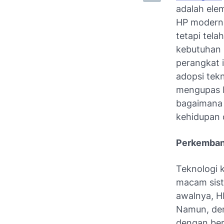
adalah elem
HP modern 
tetapi tel
kebutuhan 
perangkat i
adopsi tekn
mengupas b
bagaimana
kehidupan d
Perkemban
Teknologi 
macam sis
awalnya, H
Namun, den
dengan berb