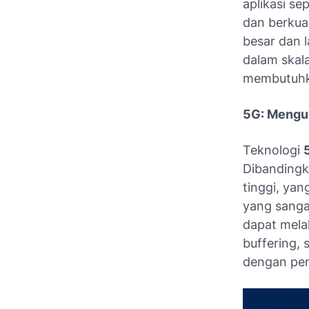
aplikasi se
dan berkual
besar dan 
dalam skala
membutuhka
5G: Mengu
Teknologi
Dibanding
tinggi, ya
yang sanga
dapat mel
buffering,
dengan pen