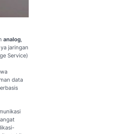
em
analog
,
ya jaringan
ge Service)
wa
iman data
berbasis
munikasi
angat
ikasi-