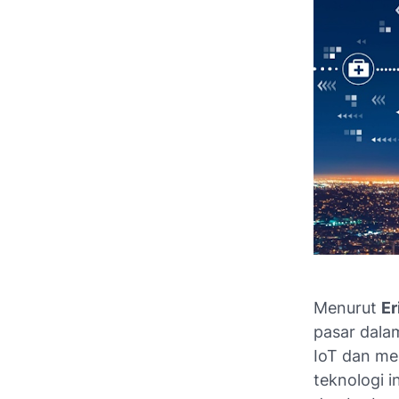
Menurut
Er
pasar dala
IoT dan men
teknologi 