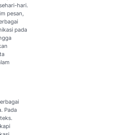
ehari-hari.
im pesan,
erbagai
nikasi pada
ingga
kan
ta
alam
berbagai
. Pada
teks.
kapi
kasi