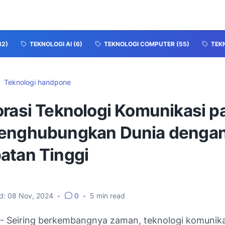
32)
TEKNOLOGI AI
(6)
TEKNOLOGI COMPUTER
(55)
TEK
Teknologi handpone
orasi Teknologi Komunikasi p
enghubungkan Dunia denga
atan Tinggi
d:
08 Nov, 2024
•
0
•
5
min read
- Seiring berkembangnya zaman, teknologi komunik